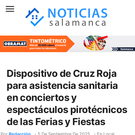
Dispositivo de Cruz Roja
para asistencia sanitaria
en conciertos y
espectáculos pirotécnicos
de las Ferias y Fiestas
Por
Redacción
-
5 De Septiembre De 2025
- En
Local